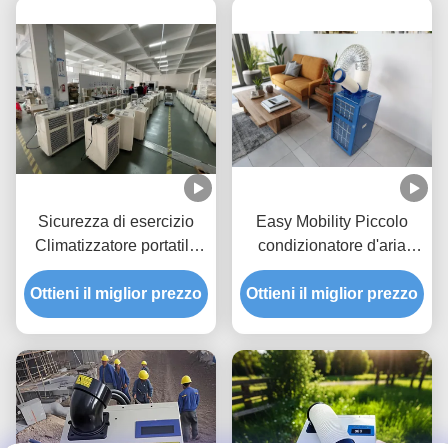
Sicurezza di esercizio
Easy Mobility Piccolo
Climatizzatore portatile
condizionatore d'aria
Resistenza alla
portatile rivestimento in
Ottieni il miglior prezzo
temperatura
Ottieni il miglior prezzo
polvere 680kw portabile