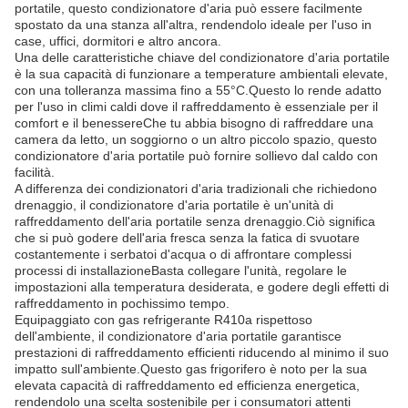
portatile, questo condizionatore d'aria può essere facilmente
spostato da una stanza all'altra, rendendolo ideale per l'uso in
case, uffici, dormitori e altro ancora.
Una delle caratteristiche chiave del condizionatore d'aria portatile
è la sua capacità di funzionare a temperature ambientali elevate,
con una tolleranza massima fino a 55°C.Questo lo rende adatto
per l'uso in climi caldi dove il raffreddamento è essenziale per il
comfort e il benessereChe tu abbia bisogno di raffreddare una
camera da letto, un soggiorno o un altro piccolo spazio, questo
condizionatore d'aria portatile può fornire sollievo dal caldo con
facilità.
A differenza dei condizionatori d'aria tradizionali che richiedono
drenaggio, il condizionatore d'aria portatile è un'unità di
raffreddamento dell'aria portatile senza drenaggio.Ciò significa
che si può godere dell'aria fresca senza la fatica di svuotare
costantemente i serbatoi d'acqua o di affrontare complessi
processi di installazioneBasta collegare l'unità, regolare le
impostazioni alla temperatura desiderata, e godere degli effetti di
raffreddamento in pochissimo tempo.
Equipaggiato con gas refrigerante R410a rispettoso
dell'ambiente, il condizionatore d'aria portatile garantisce
prestazioni di raffreddamento efficienti riducendo al minimo il suo
impatto sull'ambiente.Questo gas frigorifero è noto per la sua
elevata capacità di raffreddamento ed efficienza energetica,
rendendolo una scelta sostenibile per i consumatori attenti